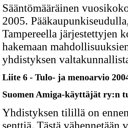
Sääntömääräinen vuosikokou
2005. Pääkaupunkiseudulla,
Tampereella järjestettyjen 
hakemaan mahdollisuuksie
yhdistyksen valtakunnallist
Liite 6 - Tulo- ja menoarvio 200
Suomen Amiga-käyttäjät ry:n tu
Yhdistyksen tilillä on enn
senttiä. Tästä vähennetään