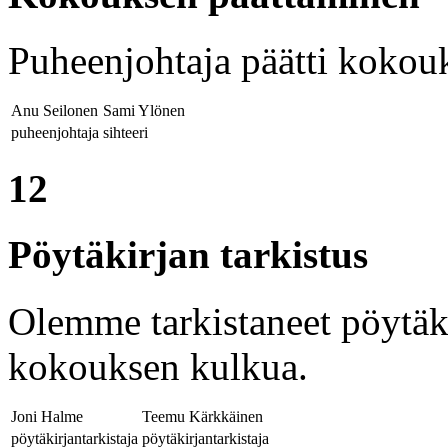
Puheenjohtaja päätti kokou
Anu Seilonen
Sami Ylönen
puheenjohtaja
sihteeri
12
Pöytäkirjan tarkistus
Olemme tarkistaneet pöytäki
kokouksen kulkua.
Joni Halme
Teemu Kärkkäinen
pöytäkirjantarkistaja
pöytäkirjantarkistaja