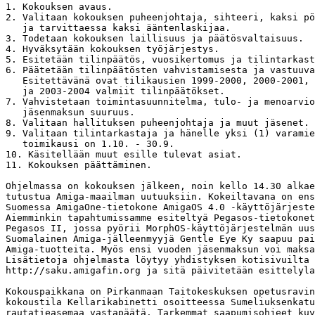
1. Kokouksen avaus.

2. Valitaan kokouksen puheenjohtaja, sihteeri, kaksi pö
   ja tarvittaessa kaksi ääntenlaskijaa.

3. Todetaan kokouksen laillisuus ja päätösvaltaisuus.

4. Hyväksytään kokouksen työjärjestys.

5. Esitetään tilinpäätös, vuosikertomus ja tilintarkast
6. Päätetään tilinpäätösten vahvistamisesta ja vastuuva
   Esitettävänä ovat tilikausien 1999-2000, 2000-2001, 
   ja 2003-2004 valmiit tilinpäätökset.

7. Vahvistetaan toimintasuunnitelma, tulo- ja menoarvio
   jäsenmaksun suuruus.

8. Valitaan hallituksen puheenjohtaja ja muut jäsenet.

9. Valitaan tilintarkastaja ja hänelle yksi (1) varamie
   toimikausi on 1.10. - 30.9.

10. Käsitellään muut esille tulevat asiat.

11. Kokouksen päättäminen.

Ohjelmassa on kokouksen jälkeen, noin kello 14.30 alkae
tutustua Amiga-maailman uutuuksiin. Kokeiltavana on ens
Suomessa AmigaOne-tietokone AmigaOS 4.0 -käyttöjärjeste
Aiemminkin tapahtumissamme esiteltyä Pegasos-tietokonet
Pegasos II, jossa pyörii MorphOS-käyttöjärjestelmän uus
Suomalainen Amiga-jälleenmyyjä Gentle Eye Ky saapuu pai
Amiga-tuotteita. Myös ensi vuoden jäsenmaksun voi maksa
Lisätietoja ohjelmasta löytyy yhdistyksen kotisivuilta 
http://saku.amigafin.org ja sitä päivitetään esittelyla
Kokouspaikkana on Pirkanmaan Taitokeskuksen opetusravin
kokoustila Kellarikabinetti osoitteessa Sumeliuksenkatu
rautatieasemaa vastapäätä. Tarkemmat saapumisohjeet kuv