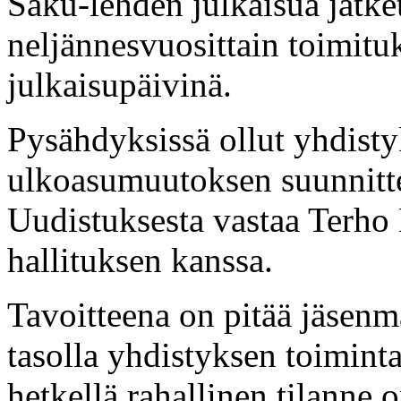
Saku-lehden julkaisua jatke
neljännesvuosittain toimit
julkaisupäivinä.
Pysähdyksissä ollut yhdisty
ulkoasumuutoksen suunnitte
Uudistuksesta vastaa Terh
hallituksen kanssa.
Tavoitteena on pitää jäsen
tasolla yhdistyksen toiminta
hetkellä rahallinen tilanne