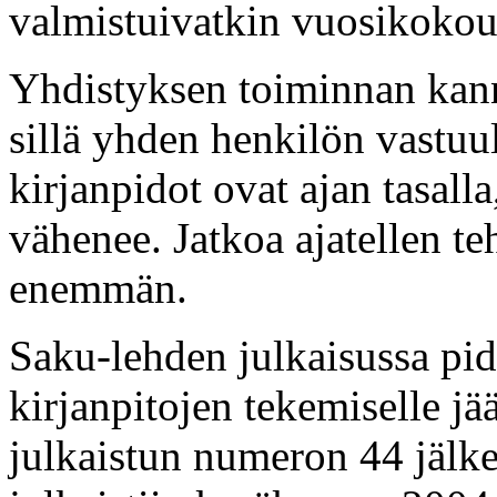
valmistuivatkin vuosikoko
Yhdistyksen toiminnan kannal
sillä yhden henkilön vastuu
kirjanpidot ovat ajan tasall
vähenee. Jatkoa ajatellen te
enemmän.
Saku-lehden julkaisussa pid
kirjanpitojen tekemiselle jää
julkaistun numeron 44 jälk