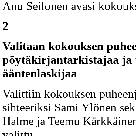
Anu Seilonen avasi kokouks
2
Valitaan kokouksen puheen
pöytäkirjantarkistajaa ja 
ääntenlaskijaa
Valittiin kokouksen puheen
sihteeriksi Sami Ylönen sekä
Halme ja Teemu Kärkkäinen. 
valittu.