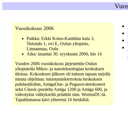
Vuos
Vuosikokous 2006
Paikka: Erkki Koiso-Kanttilan katu 3,
Tietotalo 1, ovi E, Oulun yliopisto,
Linnanmaa, Oulu
Aika: lauantai 30. syyskuuta 2006, klo 14
Vuoden 2006 vuosikokous järjestettiin Oulun
yliopistolla Mikro- ja nanoteknologian keskuksen
tiloissa. Kokouksen jälkeen oli tuttuun tapaan tarjolla
muuta ohjelmaa: tutustumiskierroksia keskuksen
puhdastiloihin, AmigaOne- ja Pegasos-tietokoneet
sekä Classic-puolelta Amiga 1200 ja Amiga 600, ja
videotykin välityksellä pelattiin mm. WormsDC:tä.
Tapahtumassa kävi yhteensä 16 henkilöä.