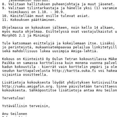
   jäsenmaksun suuruus.

8. Valitaan hallituksen puheenjohtaja ja muut jäsenet.

9. Valitaan tilintarkastaja ja hänelle yksi (1) varamie
   toimikausi on 1.10. - 30.9.

10. Käsitellään muut esille tulevat asiat.

11. Kokouksen päättäminen.

Ohjelmassa on kokouksen jälkeen, noin kello 14 alkaen, 
myös muuta ohjelmaa. Esittelyssä ovat vastajulkaistut u
MorphOS 2.1 ja Minimig!

Tule katsomaan esittelyjä ja kokeilemaan itse. Lisäksi 
jo perinteistä, mukaansatempaavaa pelailua linkitetyill
sekä mahdollisuus lukea uusimpia Amiga-lehtiä. 

Kokous on Kiinteistö Oy Oulun Tetran kokoustilassa Mäke
Paikka on samassa korttelissa kuin monena vuonna palvel
kadun kokoustila - kierrät vain korttelin ympäri ja ole
seudun karttapalvelusta http://kartta.ouka.fi voi hakea
sijaintia osoitteella.

Lisätietoja kokouksesta löydät yhdistyksen kotisivuilta
http://saku.amigafin.org. Sinne päivitetään tarvittaess
kokouksesta. Sähköpostitse lisätietoja antaa Anu Seilon
Tervetuloa!

Ystävällisin terveisin,

Anu Seilonen
