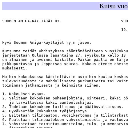
Kutsu vuo
SUOMEN AMIGA-KÄYTTÄJÄT RY.                          VUO
                                                    19.
Hyvä Suomen Amiga-käyttäjät ry:n jäsen,

Kutsumme teidät yhdistyksen sääntömääräiseen vuosikokou
järjestetään Oulussa lauantaina 27. syyskuuta kello 13 
on ilmainen ja avoinna kaikille. Paikan päällä on tarjo
pikkupurtavaa ja leppoisaa seuraa. Kokous etenee oheise
mukaisesti.

Muihin kokouksessa käsiteltäviin asioihin kuuluu keskus
tulevaisuudesta ja mahdollisesta purkamisesta tai vaiht
toiminnan jatkamisesta ja keinoista siihen.

1. Kokouksen avaus.

2. Valitaan kokouksen puheenjohtaja, sihteeri, kaksi pö
   ja tarvittaessa kaksi ääntenlaskijaa.

3. Todetaan kokouksen laillisuus ja päätösvaltaisuus.

4. Hyväksytään kokouksen työjärjestys.

5. Esitetään tilinpäätös, vuosikertomus ja tilintarkast
6. Päätetään tilinpäätöksen vahvistamisesta ja vastuuva
7. Vahvistetaan toimintasuunnitelma, tulo- ja menoarvio