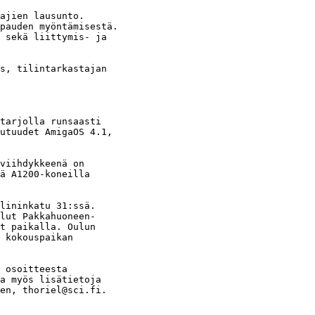
ajien lausunto.

pauden myöntämisestä.

 sekä liittymis- ja

s, tilintarkastajan

tarjolla runsaasti

utuudet AmigaOS 4.1,

viihdykkeenä on

ä A1200-koneilla

lininkatu 31:ssä.

lut Pakkahuoneen-

t paikalla. Oulun

 kokouspaikan

 osoitteesta

a myös lisätietoja

en, thoriel@sci.fi.
