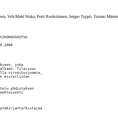
hönen, Veli-Matti Niska, Petri Ruokolainen, Seppo Typpö, Tuomo Mämm
SIKOKOUSKUTSU

9.2008

kseen, joka

alkaen. Tilaisuus

lla virvoitusjuomia,

n esityslistan

telu yhdistyksen

oehtoisesti

ytäkirjantarkistajaa
