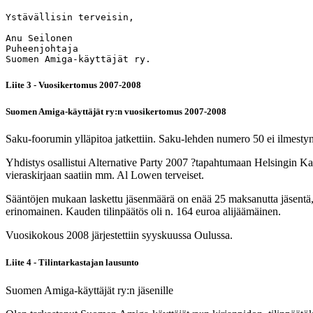
Ystävällisin terveisin,

Anu Seilonen

Puheenjohtaja

Suomen Amiga-käyttäjät ry.
Liite 3 - Vuosikertomus 2007-2008
Suomen Amiga-käyttäjät ry:n vuosikertomus 2007-2008
Saku-foorumin ylläpitoa jatkettiin. Saku-lehden numero 50 ei ilmest
Yhdistys osallistui Alternative Party 2007 ?tapahtumaan Helsingin Kaa
vieraskirjaan saatiin mm. Al Lowen terveiset.
Sääntöjen mukaan laskettu jäsenmäärä on enää 25 maksanutta jäsentä,
erinomainen. Kauden tilinpäätös oli n. 164 euroa alijäämäinen.
Vuosikokous 2008 järjestettiin syyskuussa Oulussa.
Liite 4 - Tilintarkastajan lausunto
Suomen Amiga-käyttäjät ry:n jäsenille