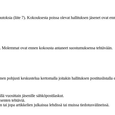
uutoksia (liite 7). Kokouksesta poissa olevat hallituksen jäsenet ovat 
anta. Molemmat ovat ennen kokousta antaneet suostumuksensa tehtävään.
pohjusti keskustelua kertomalla joitakin hallituksen postituslistalla esi
ä vuosittain jäsenille sähköpostilaskut.
senten tehtäviä.
 tai jopa artikkelien julkaisua lehdissä tai muissa tiedotusvälineissä.