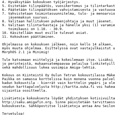
4. Hyväksytään kokouksen työjärjestys.

5. Esitetään tilinpäätös, vuosikertomus ja tilintarkast
6. Päätetään tilinpäätöksen vahvistamisesta ja vastuuva
7. Vahvistetaan toimintasuunnitelma, tulo- ja menoarvio
   jäsenmaksun suuruus.

8. Valitaan hallituksen puheenjohtaja ja muut jäsenet.

9. Valitaan tilintarkastaja ja hänelle yksi (1) varamie
   toimikausi on 1.10. - 30.9.

10. Käsitellään muut esille tulevat asiat.

11. Kokouksen päättäminen.

Ohjelmassa on kokouksen jälkeen, noin kello 14 alkaen, 
myös muuta ohjelmaa. Esittelyssä ovat vastajulkaistut u
MorphOS 2.1 ja Minimig!

Tule katsomaan esittelyjä ja kokeilemaan itse. Lisäksi 
jo perinteistä, mukaansatempaavaa pelailua linkitetyill
sekä mahdollisuus lukea uusimpia Amiga-lehtiä. 

Kokous on Kiinteistö Oy Oulun Tetran kokoustilassa Mäke
Paikka on samassa korttelissa kuin monena vuonna palvel
kadun kokoustila - kierrät vain korttelin ympäri ja ole
seudun karttapalvelusta http://kartta.ouka.fi voi hakea
sijaintia osoitteella.

Lisätietoja kokouksesta löydät yhdistyksen kotisivuilta
http://saku.amigafin.org. Sinne päivitetään tarvittaess
kokouksesta. Sähköpostitse lisätietoja antaa Anu Seilon
Tervetuloa!
