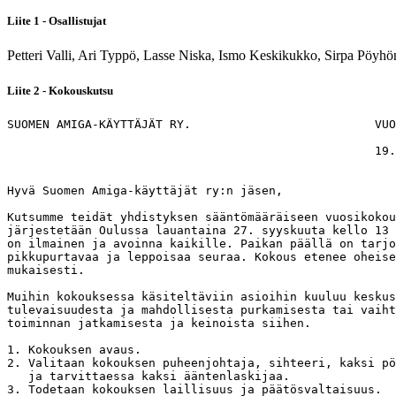
Liite 1 - Osallistujat
Petteri Valli, Ari Typpö, Lasse Niska, Ismo Keskikukko, Sirpa Pöy
Liite 2 - Kokouskutsu
SUOMEN AMIGA-KÄYTTÄJÄT RY.                          VUO
                                                    19.
Hyvä Suomen Amiga-käyttäjät ry:n jäsen,

Kutsumme teidät yhdistyksen sääntömääräiseen vuosikokou
järjestetään Oulussa lauantaina 27. syyskuuta kello 13 
on ilmainen ja avoinna kaikille. Paikan päällä on tarjo
pikkupurtavaa ja leppoisaa seuraa. Kokous etenee oheise
mukaisesti.

Muihin kokouksessa käsiteltäviin asioihin kuuluu keskus
tulevaisuudesta ja mahdollisesta purkamisesta tai vaiht
toiminnan jatkamisesta ja keinoista siihen.

1. Kokouksen avaus.

2. Valitaan kokouksen puheenjohtaja, sihteeri, kaksi pö
   ja tarvittaessa kaksi ääntenlaskijaa.

3. Todetaan kokouksen laillisuus ja päätösvaltaisuus.
