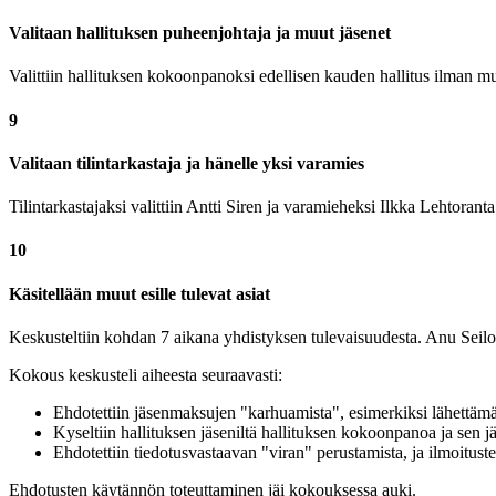
Valitaan hallituksen puheenjohtaja ja muut jäsenet
Valittiin hallituksen kokoonpanoksi edellisen kauden hallitus ilman m
9
Valitaan tilintarkastaja ja hänelle yksi varamies
Tilintarkastajaksi valittiin Antti Siren ja varamieheksi Ilkka Lehtor
10
Käsitellään muut esille tulevat asiat
Keskusteltiin kohdan 7 aikana yhdistyksen tulevaisuudesta. Anu Seilonen 
Kokous keskusteli aiheesta seuraavasti:
Ehdotettiin jäsenmaksujen "karhuamista", esimerkiksi lähettämäll
Kyseltiin hallituksen jäseniltä hallituksen kokoonpanoa ja sen jä
Ehdotettiin tiedotusvastaavan "viran" perustamista, ja ilmoitusten
Ehdotusten käytännön toteuttaminen jäi kokouksessa auki.