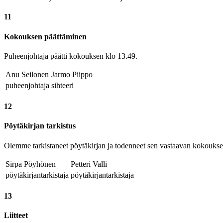
11
Kokouksen päättäminen
Puheenjohtaja päätti kokouksen klo 13.49.
Anu Seilonen
Jarmo Piippo
puheenjohtaja
sihteeri
12
Pöytäkirjan tarkistus
Olemme tarkistaneet pöytäkirjan ja todenneet sen vastaavan kokoukse
Sirpa Pöyhönen
Petteri Valli
pöytäkirjantarkistaja
pöytäkirjantarkistaja
13
Liitteet