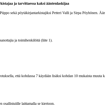
istajaa ja tarvittaessa kaksi ääntenlaskijaa
ppo sekä pöytäkirjantarkistajiksi Petteri Valli ja Sirpa Pöyhönen. Äänten
nottajia ja toimihenkilöitä (liite 1).
otuksella, että kohdassa 7 käydään lisäksi kohdan 10 mukaista muuta ke
osallistujille laittamalla se kiertoon.