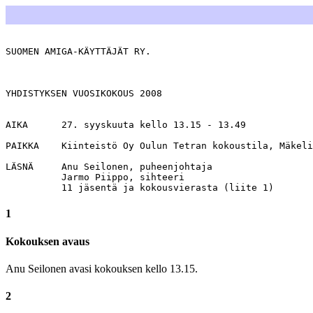
SUOMEN AMIGA-KÄYTTÄJÄT RY.                             
                                                       
YHDISTYKSEN VUOSIKOKOUS 2008

AIKA      27. syyskuuta kello 13.15 - 13.49

PAIKKA    Kiinteistö Oy Oulun Tetran kokoustila, Mäkeli
LÄSNÄ     Anu Seilonen, puheenjohtaja

          Jarmo Piippo, sihteeri

          11 jäsentä ja kokousvierasta (liite 1)
1
Kokouksen avaus
Anu Seilonen avasi kokouksen kello 13.15.
2