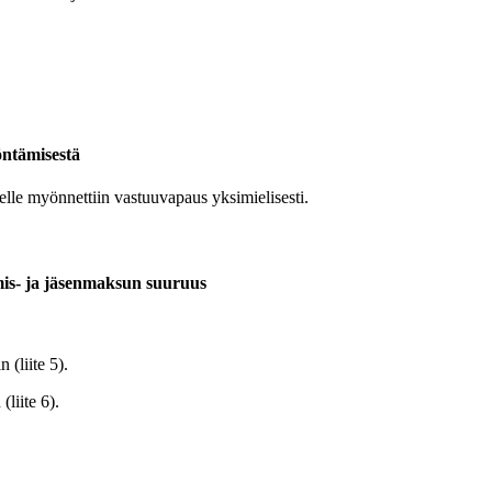
öntämisestä
selle myönnettiin vastuuvapaus yksimielisesti.
ymis- ja jäsenmaksun suuruus
 (liite 5).
liite 6).