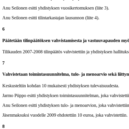
Anu Seilonen esitti yhdistyksen vuosikertomuksen (liite 3).
Anu Seilonen esitti tilintarkastajan lausunnon (liite 4).
6
Päätetään tilinpäätöksen vahvistamisesta ja vastuuvapauden my
Tilikauden 2007-2008 tilinpäätös vahvistettiin ja yhdistyksen hallituk
7
Vahvistetaan toimintasuunnitelma, tulo- ja menoarvio sekä liitt
Keskusteltiin kohdan 10 mukaisesti yhdistyksen tulevaisuudesta.
Jarmo Piippo esitti yhdistyksen toimintasuunnitelman, joka vahvistettiin
Anu Seilonen esitti yhdistyksen tulo- ja menoarvion, joka vahvistettiin (
Jäsenmaksuksi vuodelle 2009 ehdotettiin 10 euroa, joka vahvistettiin.
8