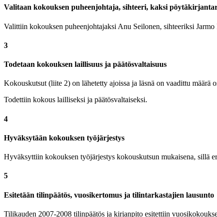
Valitaan kokouksen puheenjohtaja, sihteeri, kaksi pöytäkirjantark
Valittiin kokouksen puheenjohtajaksi Anu Seilonen, sihteeriksi Jarmo Pii
3
Todetaan kokouksen laillisuus ja päätösvaltaisuus
Kokouskutsut (liite 2) on lähetetty ajoissa ja läsnä on vaadittu määrä osa
Todettiin kokous lailliseksi ja päätösvaltaiseksi.
4
Hyväksytään kokouksen työjärjestys
Hyväksyttiin kokouksen työjärjestys kokouskutsun mukaisena, sillä er
5
Esitetään tilinpäätös, vuosikertomus ja tilintarkastajien lausunto
Tilikauden 2007-2008 tilinpäätös ja kirjanpito esitettiin vuosikokouksen 