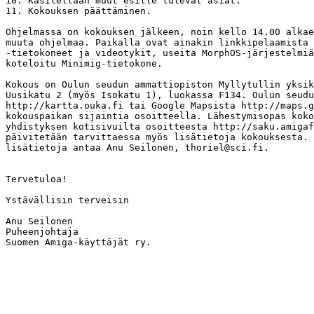
10. Käsitellään muut esille tulevat asiat.

11. Kokouksen päättäminen.

Ohjelmassa on kokouksen jälkeen, noin kello 14.00 alkae
muuta ohjelmaa. Paikalla ovat ainakin linkkipelaamista 
-tietokoneet ja videotykit, useita MorphOS-järjestelmiä
koteloitu Minimig-tietokone.

Kokous on Oulun seudun ammattiopiston Myllytullin yksik
Uusikatu 2 (myös Isokatu 1), luokassa F134. Oulun seudu
http://kartta.ouka.fi tai Google Mapsista http://maps.g
kokouspaikan sijaintia osoitteella. Lähestymisopas koko
yhdistyksen kotisivuilta osoitteesta http://saku.amigaf
päivitetään tarvittaessa myös lisätietoja kokouksesta. 
lisätietoja antaa Anu Seilonen, thoriel@sci.fi.

Tervetuloa!

Ystävällisin terveisin

Anu Seilonen

Puheenjohtaja

Suomen Amiga-käyttäjät ry.