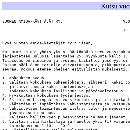
Kutsu vuo
SUOMEN AMIGA-KÄYTTÄJÄT RY.                          VUO
                                                    16.
Hyvä Suomen Amiga-käyttäjät ry:n jäsen,

Kutsumme teidät yhdistyksen sääntömääräiseen vuosikokou
järjestetään Oulussa lauantaina 25. syyskuuta kello 13.
Tilaisuus on ilmainen ja avoinna kaikille, jäsenyys ei 
Paikan päällä on tarjolla virvoitusjuomia, pikkupurtava
seuraa. Kokous etenee oheisen esityslistan mukaisesti.

1. Kokouksen avaus.

2. Valitaan kokouksen puheenjohtaja, sihteeri, kaksi pö
   ja tarvittaessa kaksi ääntenlaskijaa.

3. Todetaan kokouksen laillisuus ja päätösvaltaisuus.

4. Hyväksytään kokouksen työjärjestys.

5. Esitetään tilinpäätös, vuosikertomus ja tilintarkast
6. Päätetään tilinpäätöksen vahvistamisesta ja vastuuva
7. Vahvistetaan toimintasuunnitelma, tulo- ja menoarvio
   jäsenmaksun suuruus.

8. Valitaan hallituksen puheenjohtaja ja muut jäsenet.

9. Valitaan tilintarkastaja ja hänelle yksi (1) varamie
   toimikausi on 1.10. - 30.9.
