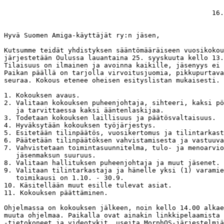
                                                    16.
Hyvä Suomen Amiga-käyttäjät ry:n jäsen,

Kutsumme teidät yhdistyksen sääntömääräiseen vuosikokou
järjestetään Oulussa lauantaina 25. syyskuuta kello 13.
Tilaisuus on ilmainen ja avoinna kaikille, jäsenyys ei 
Paikan päällä on tarjolla virvoitusjuomia, pikkupurtava
seuraa. Kokous etenee oheisen esityslistan mukaisesti.

1. Kokouksen avaus.

2. Valitaan kokouksen puheenjohtaja, sihteeri, kaksi pö
   ja tarvittaessa kaksi ääntenlaskijaa.

3. Todetaan kokouksen laillisuus ja päätösvaltaisuus.

4. Hyväksytään kokouksen työjärjestys.

5. Esitetään tilinpäätös, vuosikertomus ja tilintarkast
6. Päätetään tilinpäätöksen vahvistamisesta ja vastuuva
7. Vahvistetaan toimintasuunnitelma, tulo- ja menoarvio
   jäsenmaksun suuruus.

8. Valitaan hallituksen puheenjohtaja ja muut jäsenet.

9. Valitaan tilintarkastaja ja hänelle yksi (1) varamie
   toimikausi on 1.10. - 30.9.

10. Käsitellään muut esille tulevat asiat.

11. Kokouksen päättäminen.

Ohjelmassa on kokouksen jälkeen, noin kello 14.00 alkae
muuta ohjelmaa. Paikalla ovat ainakin linkkipelaamista 
-tietokoneet ja videotykit, useita MorphOS-järjestelmiä