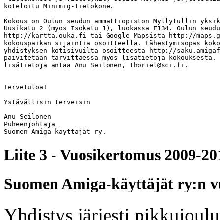
koteloitu Minimig-tietokone.

Kokous on Oulun seudun ammattiopiston Myllytullin yksik
Uusikatu 2 (myös Isokatu 1), luokassa F134. Oulun seudu
http://kartta.ouka.fi tai Google Mapsista http://maps.g
kokouspaikan sijaintia osoitteella. Lähestymisopas koko
yhdistyksen kotisivuilta osoitteesta http://saku.amigaf
päivitetään tarvittaessa myös lisätietoja kokouksesta. 
lisätietoja antaa Anu Seilonen, thoriel@sci.fi.

Tervetuloa!

Ystävällisin terveisin

Anu Seilonen

Puheenjohtaja

Suomen Amiga-käyttäjät ry.
Liite 3 - Vuosikertomus 2009-20
Suomen Amiga-käyttäjät ry:n v
Yhdistys järjesti pikkujoul