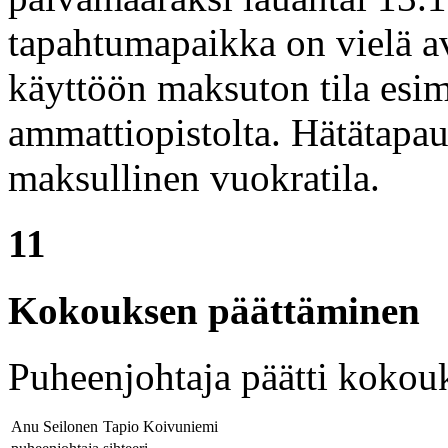
tapahtumapaikka on vielä av
käyttöön maksuton tila esi
ammattiopistolta. Hätätapa
maksullinen vuokratila.
11
Kokouksen päättäminen
Puheenjohtaja päätti kokou
Anu Seilonen
Tapio Koivuniemi