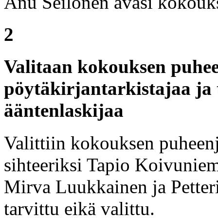
Anu Seilonen avasi kokouks
2
Valitaan kokouksen puheen
pöytäkirjantarkistajaa ja 
ääntenlaskijaa
Valittiin kokouksen puheen
sihteeriksi Tapio Koivuniemi
Mirva Luukkainen ja Petteri 
tarvittu eikä valittu.