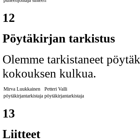
puheenjohtaja
sihteeri
12
Pöytäkirjan tarkistus
Olemme tarkistaneet pöytäki
kokouksen kulkua.
Mirva Luukkainen
Petteri Valli
pöytäkirjantarkistaja
pöytäkirjantarkistaja
13
Liitteet