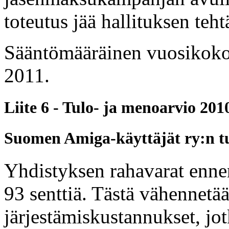
toteutus jää hallituksen teht
Sääntömääräinen vuosikokou
2011.
Liite 6 - Tulo- ja menoarvio 201
Suomen Amiga-käyttäjät ry:n tu
Yhdistyksen rahavarat enne
93 senttiä. Tästä vähennet
järjestämiskustannukset, jot