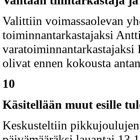
Valitaan tilintarkastaja j
Valittiin voimassaolevan yh
toiminnantarkastajaksi Antti
varatoiminnantarkastajaksi
olivat ennen kokousta anta
10
Käsitellään muut esille tul
Keskusteltiin pikkujoulujen 
päivämääräksi lauantai 13.1