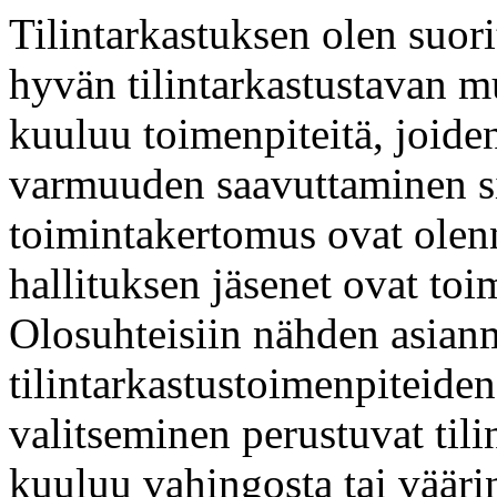
Tilintarkastuksen olen suor
hyvän tilintarkastustavan mu
kuuluu toimenpiteitä, joide
varmuuden saavuttaminen siit
toimintakertomus ovat olenna
hallituksen jäsenet ovat toi
Olosuhteisiin nähden asian
tilintarkastustoimenpiteide
valitseminen perustuvat tili
kuuluu vahingosta tai vääri