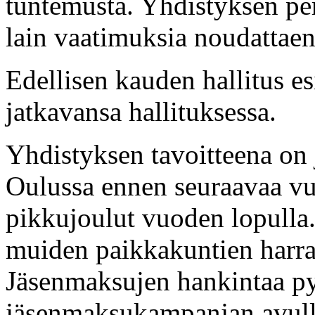
tuntemusta. Yhdistyksen per
lain vaatimuksia noudattaen
Edellisen kauden hallitus e
jatkavansa hallituksessa.
Yhdistyksen tavoitteena on 
Oulussa ennen seuraavaa vu
pikkujoulut vuoden lopulla.
muiden paikkakuntien harras
Jäsenmaksujen hankintaa py
jäsenmaksukampanjan avull