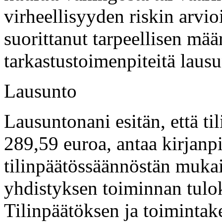
virheellisyyden riskin arvi
suorittanut tarpeellisen mää
tarkastustoimenpiteitä lausu
Lausunto
Lausuntonani esitän, että ti
289,59 euroa, antaa kirjanp
tilinpäätössäännöstän mukaise
yhdistyksen toiminnan tuloks
Tilinpäätöksen ja toimintak