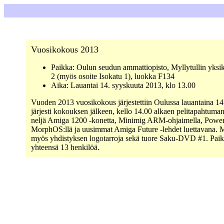
Vuosikokous 2013
Paikka: Oulun seudun ammattiopisto, Myllytullin yksi
2 (myös osoite Isokatu 1), luokka F134
Aika: Lauantai 14. syyskuuta 2013, klo 13.00
Vuoden 2013 vuosikokous järjestettiin Oulussa lauantaina 14
järjesti kokouksen jälkeen, kello 14.00 alkaen pelitapahtuman.
neljä Amiga 1200 -konetta, Minimig ARM-ohjaimella, Pow
MorphOS:llä ja uusimmat Amiga Future -lehdet luettavana. M
myös yhdistyksen logotarroja sekä tuore Saku-DVD #1. Paika
yhteensä 13 henkilöä.