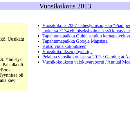
Vuosikokous 2013
Vuosikokous 2007 -lähestymisoppaan "Pian peri
luokassa F134 eli toiseksi viimeisessä kuvassa
Tapahtumapaikka Oulun seudun karttapalveluss
kkö, Uusikatu
Tapahtumapaikka Google Mapsissa
Kutsu vuosikokoukseen
Vuosikokouksen pöytäkirja
Pelailua vuosikokouksessa 2013 / Gaming at 
.9. Yhdistys
Vuosikokouksen valokuvaraportti / Annual Mee
 Paikalla oli
erBook
yynnissä oli
lla kävi