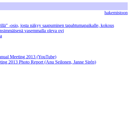
hakemistoon
llä" -osio, josta näkyy saapuminen tapahtumapaikalle, kokous
 ensimmäisenä vasemmalla oleva ovi
a
Annual Meeting 2013 (YouTube)
ting 2013 Photo Report (Anu Seilonen, Janne Sirén)