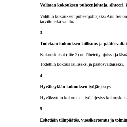
Valitaan kokouksen puheenjohtaja, sihteeri, k
Valittiin kokouksen puheenjohtajaksi Anu Seilone
tarvittu eikä valittu.
3
Todetaan kokouksen laillisuus ja päätösvalta
Kokouskutsut (liite 2) on lähetetty ajoissa ja läsn
Todettiin kokous lailliseksi ja päätösvaltaiseksi.
4
Hyväksytään kokouksen työjärjestys
Hyväksyttiin kokouksen työjärjestys kokouskut
5
Esitetään tilinpäätös, vuosikertomus ja toimi