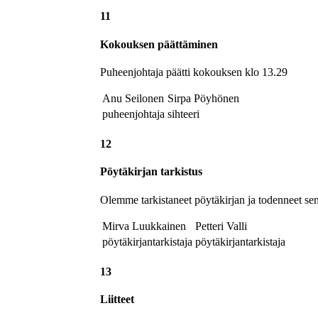
11
Kokouksen päättäminen
Puheenjohtaja päätti kokouksen klo 13.29
Anu Seilonen
Sirpa Pöyhönen
puheenjohtaja
sihteeri
12
Pöytäkirjan tarkistus
Olemme tarkistaneet pöytäkirjan ja todenneet s
Mirva Luukkainen
Petteri Valli
pöytäkirjantarkistaja
pöytäkirjantarkistaja
13
Liitteet