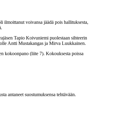
 ilmoittanut voivansa jäädä pois hallituksesta,
ä.
rajäsen Tapio Koivuniemi puolestaan sihteerin
dolle Antti Mustakangas ja Mirva Luukkainen.
uksen kokoonpano (liite 7). Kokouksesta poissa
ousta antaneet suostumuksensa tehtävään.