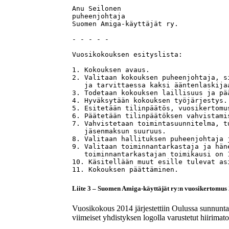
Anu Seilonen 

puheenjohtaja 

Suomen Amiga-käyttäjät ry. 

- - - - - 

Vuosikokouksen esityslista: 

1. Kokouksen avaus. 

2. Valitaan kokouksen puheenjohtaja, s
   ja tarvittaessa kaksi ääntenlaskijaa
3. Todetaan kokouksen laillisuus ja pää
4. Hyväksytään kokouksen työjärjestys. 
5. Esitetään tilinpäätös, vuosikertomu
6. Päätetään tilinpäätöksen vahvistami
7. Vahvistetaan toimintasuunnitelma, t
   jäsenmaksun suuruus. 

8. Valitaan hallituksen puheenjohtaja j
9. Valitaan toiminnantarkastaja ja hän
   toiminnantarkastajan toimikausi on 1
10. Käsitellään muut esille tulevat asi
11. Kokouksen päättäminen.
Liite 3 – Suomen Amiga-käyttäjät ry:n vuosikertomus
Vuosikokous 2014 järjestettiin Oulussa sunnunt
viimeiset yhdistyksen logolla varustetut hiirimato