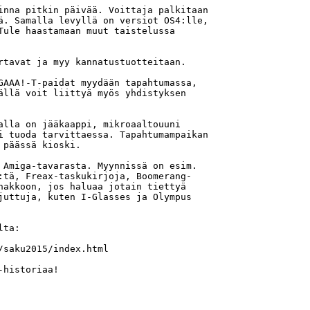
inna pitkin päivää. Voittaja palkitaan 

ä. Samalla levyllä on versiot OS4:lle, 

Tule haastamaan muut taistelussa 

rtavat ja myy kannatustuotteitaan. 

GAAA!-T-paidat myydään tapahtumassa, 

ällä voit liittyä myös yhdistyksen 



alla on jääkaappi, mikroaaltouuni 

i tuoda tarvittaessa. Tapahtumampaikan 

päässä kioski. 

 Amiga-tavarasta. Myynnissä on esim. 

:tä, Freax-taskukirjoja, Boomerang- 

nakkoon, jos haluaa jotain tiettyä 

juttuja, kuten I-Glasses ja Olympus 

ta: 

saku2015/index.html 

historiaa! 
