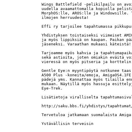
Wings Battlefield -pelikilpailu on avo
uudella avaamattomalla kopiolla pelist
MorphOS:lle, AROS:lle ja Windowsille. 
ilmojen herruudesta! 

Effi ry tarjoilee tapahtumassa pikkupu
Yhdistyksen toistaiseksi viimeiset AMI
ja myös lippiksiä on kaupan. Paikan pä
jäseneksi. Varaathan mukaasi käteistä! 
Tarjoamme myös kahvia ja tapahtumapaik
sekä astioita, joten omiakin eväitä vo
vieressä on myös pitseria ja korttelin 
Gentle Eye:n myyntipöytä notkunee taas
A500 Plus -koneita/emoja, AmigaOS4.1FE
pädejä yms. Kannattaa myös tilailla en
mukaan. Näytillä myös hassuja esittely
Eye-Trek. 

Lisätietoja viralliselta tapahtumasivul
http://saku.bbs.fi/yhdistys/tapahtumat/
Tervetuloa jatkamaan suomalaista Amiga-
Ystävällisin terveisin 
