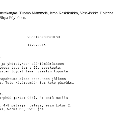
ustakangas, Tuomo Mämmelä, Ismo Keskikukko, Vesa-Pekka Holappa, Pe
Sirpa Pöyhönen.
              VUOSIKOKOUSKUTSU

             17.9.2015

 

 ja yhdistyksen sääntömääräiseen 

lussa lauantaina 26. syyskuuta. 

istan löydät tämän viestin lopusta. 

tapahtuma alkaa kokouksen jälkeen 

i. Tule käväisemään tai koko päiväksi! 

. 

orphOS ja/tai OS4). Ei estä muilla 

. 4-8 pelaajan pelejä, esim Lotus 2, 

ks, Worms DC, SWOS jne. 
