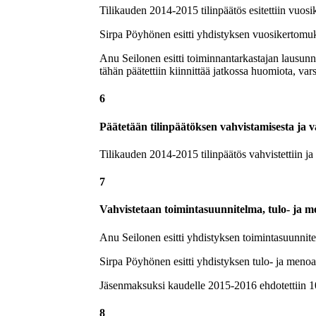
Tilikauden 2014-2015 tilinpäätös esitettiin vuosik
Sirpa Pöyhönen esitti yhdistyksen vuosikertomuks
Anu Seilonen esitti toiminnantarkastajan lausunn
tähän päätettiin kiinnittää jatkossa huomiota, va
6
Päätetään tilinpäätöksen vahvistamisesta ja
Tilikauden 2014-2015 tilinpäätös vahvistettiin ja 
7
Vahvistetaan toimintasuunnitelma, tulo- ja m
Anu Seilonen esitti yhdistyksen toimintasuunnitelm
Sirpa Pöyhönen esitti yhdistyksen tulo- ja menoarv
Jäsenmaksuksi kaudelle 2015-2016 ehdotettiin 10 
8