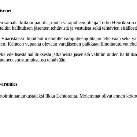
äsenet
en samalla kokoonpanolla, mutta varapuheenjohtaja Terho Henriksson oli
tiin hallituksen jäsenten tehtävistä ja vastuista sekä tehtävien sisällöst
Vääriskoski ilmoittautui ehdolle varapuheenjohtajan tehtävään sekä va
seen. Kahteen vapaana olevaan varajäsenen paikkaan ilmoittautuivat eh
sekä edellisestä hallituksesta jatkaneista jäsenistä valittiin uuden hallit
 antaneet suostumuksensa tehtävään.
 varamies
varatoiminnantarkastajaksi Ilkka Lehtoranta. Molemmat olivat ennen kok