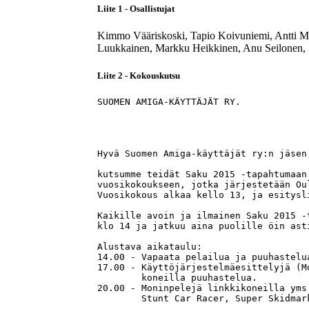
Liite 1 - Osallistujat
Kimmo Vääriskoski, Tapio Koivuniemi, Antti M
Luukkainen, Markku Heikkinen, Anu Seilonen, 
Liite 2 - Kokouskutsu
SUOMEN AMIGA-KÄYTTÄJÄT RY.            
                                       
Hyvä Suomen Amiga-käyttäjät ry:n jäsen,
kutsumme teidät Saku 2015 -tapahtumaan
vuosikokoukseen, jotka järjestetään Ou
Vuosikokous alkaa kello 13, ja esitysl
Kaikille avoin ja ilmainen Saku 2015 -
klo 14 ja jatkuu aina puolille öin ast
Alustava aikataulu: 

14.00 - Vapaata pelailua ja puuhastelua
17.00 - Käyttöjärjestelmäesittelyjä (M
        koneilla puuhastelua. 

20.00 - Moninpelejä linkkikoneilla yms
        Stunt Car Racer, Super Skidmar