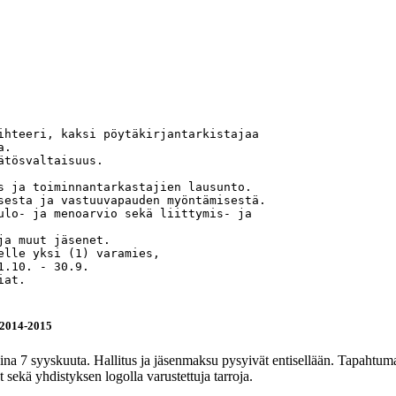
ihteeri, kaksi pöytäkirjantarkistajaa 

. 

tösvaltaisuus. 



s ja toiminnantarkastajien lausunto. 

sesta ja vastuuvapauden myöntämisestä. 

ulo- ja menoarvio sekä liittymis- ja 

a muut jäsenet. 

elle yksi (1) varamies, 

.10. - 30.9. 

at. 

 2014-2015
aina 7 syyskuuta. Hallitus ja jäsenmaksu pysyivät entisellään. Tapah
t sekä yhdistyksen logolla varustettuja tarroja.