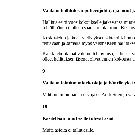
Valitaan hallituksen puheenjohtaja ja muut j
Hallitus esitti vuosikokoukselle jatkavansa muut
mikäli hänen tilalleen saadaan joku muu. Keskustel
Keskustelun jälkeen yhdistyksen sihteeri Kimmo 
tehtävään ja samalla myös varsinaiseen hallituk
Kaikki ehdokkaat valittiin tehtäviinsä, ja heistä 
olleet hallituksen jäsenet olivat ennen kokousta
9
Valitaan toiminnantarkastaja ja hänelle yksi
Valittiin toiminnantarkastajaksi Antti Siren ja 
10
Käsitellään muut esille tulevat asiat
Muita asioita ei tullut esille.