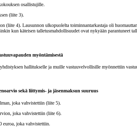
okouksen osallistujille.
en (liite 3).
on (liite 4). Lausunnon ulkopuolelta toiminnantarkastaja oli huomauttanu
rsinkin kun käteisen talletusmahdollisuudet ovat nykyään parantuneet ta
 vastuuvapauden myöntämisestä
yhdistyksen hallitukselle ja muille vastuuvelvollisille myönnettiin vastu
enoarvio sekä liittymis- ja jäsenmaksun suuruus
an, joka vahvistettiin (liite 5).
ion, joka vahvistettiin (liite 6).
euroa, joka vahvistettiin.