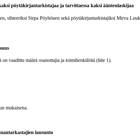
aksi pöytäkirjantarkistajaa ja tarvittaessa kaksi ääntenlaskijaa
n, sihteeriksi Sirpa Pöyhönen sekä pöytäkirjantarkistajiksi Mirva Luukka
isuus
ä on vaadittu määrä osanottajia ja toimihenkilöitä (liite 1).
sun mukaisena.
nnantarkastajien lausunto