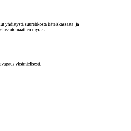
t yhdistystä suurehkosta käteiskassasta, ja
lletusautomaattien myötä.
uvapaus yksimielisesti.