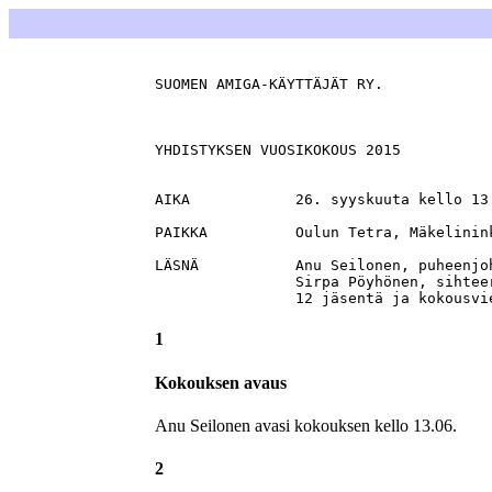
SUOMEN AMIGA-KÄYTTÄJÄT RY.            
                                      
YHDISTYKSEN VUOSIKOKOUS 2015

AIKA		26. syyskuuta kello 13.06 – 13.29

PAIKKA 		Oulun Tetra, Mäkelininkatu 31

LÄSNÄ 		Anu Seilonen, puheenjohtaja

		Sirpa Pöyhönen, sihteeri

1
Kokouksen avaus
Anu Seilonen avasi kokouksen kello 13.06.
2