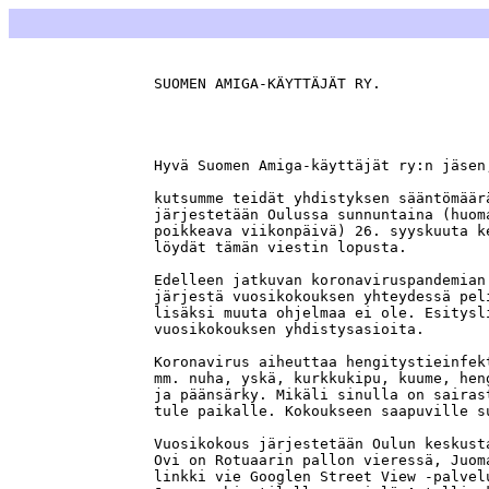
SUOMEN AMIGA-KÄYTTÄJÄT RY.             
                                       
Hyvä Suomen Amiga-käyttäjät ry:n jäsen,
kutsumme teidät yhdistyksen sääntömäär
järjestetään Oulussa sunnuntaina (huom
poikkeava viikonpäivä) 26. syyskuuta k
löydät tämän viestin lopusta.

Edelleen jatkuvan koronaviruspandemian
järjestä vuosikokouksen yhteydessä pel
lisäksi muuta ohjelmaa ei ole. Esitysl
vuosikokouksen yhdistysasioita.

Koronavirus aiheuttaa hengitystieinfek
mm. nuha, yskä, kurkkukipu, kuume, hen
ja päänsärky. Mikäli sinulla on sairas
tule paikalle. Kokoukseen saapuville s
Vuosikokous järjestetään Oulun keskust
Ovi on Rotuaarin pallon vieressä, Juom
linkki vie Googlen Street View -palvel