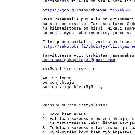
Juomapuohin tilalla on vielä Antellin k
https://goo.gl/maps/Xhp6waCFt4S7Ak5K6
Oven vasemmalla puolella on ovisummeri
päästetään sisälle. Tarrassa lukee Cod
ja kiinteistössä on hissi. Mikäli summ
kokousta myös puhelinnumero, johon soit
http://saku.bbs.fi/yhdistys/liittymine
suomenamigakayttajat@gmail.com
.

Ystävällisin terveisin

Anu Seilonen

puheenjohtaja

Suomen Amiga-käyttäjät ry.

- - - - - 

Vuosikokouksen esityslista:

1. Kokouksen avaus.

2. Valitaan kokouksen puheenjohtaja, s
   ja tarvittaessa kaksi ääntenlaskijaa
3. Todetaan kokouksen laillisuus ja pää
4. Hyväksytään kokouksen työjärjestys.
