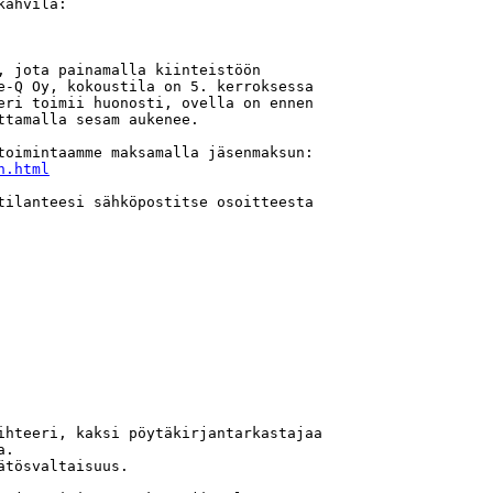
ahvila:

, jota painamalla kiinteistöön

e-Q Oy, kokoustila on 5. kerroksessa

eri toimii huonosti, ovella on ennen

tamalla sesam aukenee.

n.html
ihteeri, kaksi pöytäkirjantarkastajaa

.

tösvaltaisuus.
