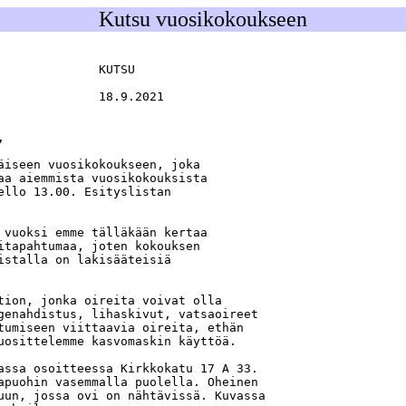
Kutsu vuosikokoukseen
             KUTSU

             18.9.2021



äiseen vuosikokoukseen, joka

aa aiemmista vuosikokouksista

ello 13.00. Esityslistan

 vuoksi emme tälläkään kertaa

itapahtumaa, joten kokouksen

istalla on lakisääteisiä

tion, jonka oireita voivat olla

genahdistus, lihaskivut, vatsaoireet

tumiseen viittaavia oireita, ethän

uosittelemme kasvomaskin käyttöä.

assa osoitteessa Kirkkokatu 17 A 33.

apuohin vasemmalla puolella. Oheinen

uun, jossa ovi on nähtävissä. Kuvassa
