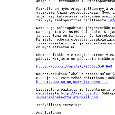
Amiga 500 -retrokonsoli. Minitapahtuma
Paikalla on myös Amiga-jälleenmyyjä Am
valikoima Amiga-tuoteuutuuksia. Myös t
joten käy katsomassa valikoimaa osoitt
tai kysy sähköpostitse osoitteesta 
inf
Kokous ja pelitapahtuma järjestetään O
Karhuojantie 2, 90460 Oulunsalo. Kirja
ja tapahtuma on kirjaston 2. kerrokses
Kirjaston edessä olevalla pysäköintipa
liikkumisesteisille, ja kirjastoon on 
on myös esteetön WC.

Oheinen linkki vie Googlen Street View
pääovi. Kirjasto on pääovesta sisääntul
https://goo.gl/maps/z7yRZC56yiQwPfHe8
Kauppakeskuksen lähelle pääsee Oulun j
https://www.oulunjoukkoliikenne.fi/
.

Lisätietoja paikasta ja tapahtumasta l
osoitteesta 
http://saku.bbs.fi
suomenamigakayttajat@gmail.com
.

Ystävällisin terveisin

Anu Seilonen
