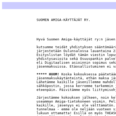
SUOMEN AMIGA-KÄYTTÄJÄT RY.             
                                       
Hyvä Suomen Amiga-käyttäjät ry:n jäsen,
kutsumme teidät yhdistyksen sääntömäär
järjestetään Oulunsalossa lauantaina 2
Esityslistan löydät tämän viestin lopu
yhdistysasioita sekä Osuuspankin palve
eli Digitaalisen asioinnin sopimus sek
jäsenmaksuissa. Etäosallistuminen ei v
***** HUOM!
 Koska kokouksessa päätetää
jäsenmaksukäytänteistä, ethän maksa jä
Lähetämme kaikille jäsenillemme mahdol
sähköpostin, jossa kerromme tarkemmin 
eteenpäin. Päivitämme myös liittymisoh
Järjestämme kokouksen jälkeen, noin ke
useamman Amiga-tietokoneen voimin. Pel
kaikille, jäsenyys ei ole välttämätön.
tunnelmaa - emme ole neljään vuoteen s
lukuun ottamatta! Esillä on myös THEA5