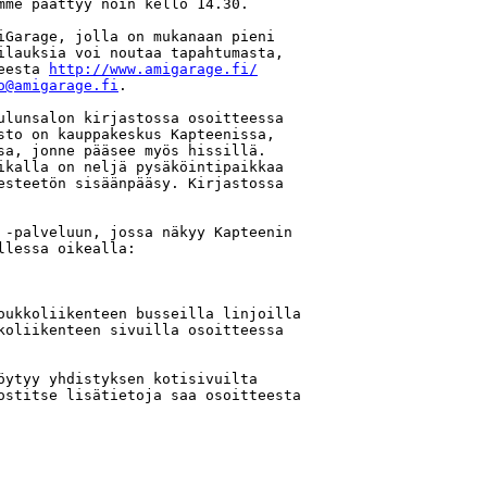
mme päättyy noin kello 14.30.

iGarage, jolla on mukanaan pieni

ilauksia voi noutaa tapahtumasta,

eesta 
http://www.amigarage.fi/
o@amigarage.fi
.

ulunsalon kirjastossa osoitteessa

sto on kauppakeskus Kapteenissa,

sa, jonne pääsee myös hissillä.

ikalla on neljä pysäköintipaikkaa

esteetön sisäänpääsy. Kirjastossa

 -palveluun, jossa näkyy Kapteenin

lessa oikealla:

oukkoliikenteen busseilla linjoilla

öytyy yhdistyksen kotisivuilta
