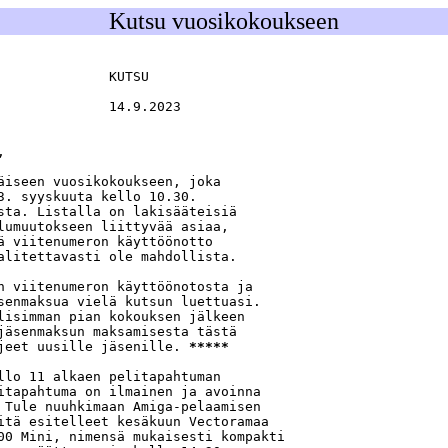
Kutsu vuosikokoukseen
             KUTSU

             14.9.2023



äiseen vuosikokoukseen, joka

3. syyskuuta kello 10.30.

sta. Listalla on lakisääteisiä

lumuutokseen liittyvää asiaa,

ä viitenumeron käyttöönotto

alitettavasti ole mahdollista.

n viitenumeron käyttöönotosta ja

senmaksua vielä kutsun luettuasi.

lisimman pian kokouksen jälkeen

jäsenmaksun maksamisesta tästä

jeet uusille jäsenille. 
*****
llo 11 alkaen pelitapahtuman

itapahtuma on ilmainen ja avoinna

 Tule nuuhkimaan Amiga-pelaamisen

itä esitelleet kesäkuun Vectoramaa

00 Mini, nimensä mukaisesti kompakti
