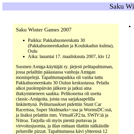
Saku Wi
Saku Winter Games 2007
Paikka: Pakkahuoneenkatu 30
(Pakkahuoneenkadun ja Koulukadun kulma),
Oulu
Aika: lauantai 17. maaliskuuta 2007, klo 12
Suomen Amiga-käyttäjät ry. järjesti pelitapahtuman,
jossa pelailtiin pääasiassa vanhoja Amigan
moninpelejä. Tapahtumapaikka oli vanha tuttu
Pakkahuoneenkatu 30 Oulun keskustassa. Pelailu
alkoi puolenpäivän jälkeen ja jatkui aina
iltakymmeneen saakka. Pelikoneina oli useita
classic-Amigoita, joista osa sarjakaapelilla
linkitettynä. Peliturnaukset pidettiin Stunt Car
Racerissa, Super Skidmarks+:ssa ja WormsDC:ssä,
ja lisäksi pelattiin mm. VirtualGP2:ta, SWIV:iä ja
Nitroa. Tarjolla oli myös pientä purtavaa ja
virvoitusjuomia, ja illan mittaan tilattiin nälkäisille
pelureille pizzat. Tapahtumassa kävi yhteensä 12