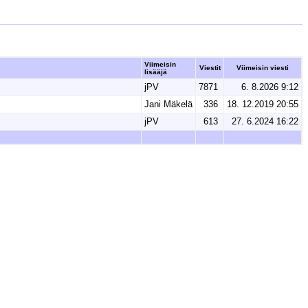
Viimeisin
Viestit
Viimeisin viesti
lisääjä
jPV
7871
6. 8.2026 9:12
Jani Mäkelä
336
18. 12.2019 20:55
jPV
613
27. 6.2024 16:22