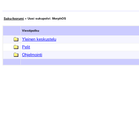
Saku-foorumi
» Uusi sukupolvi: MorphOS
Viestipolku
Yleinen keskustelu
Pelit
Ohjelmointi