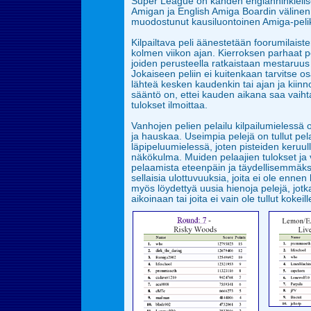
Super League on kahden englanninkieli
Amigan ja English Amiga Boardin välinen 
muodostunut kausiluontoinen Amiga-peliki
Kilpailtava peli äänestetään foorumilaist
kolmen viikon ajan. Kierroksen parhaat pe
joiden perusteella ratkaistaan mestaruus
Jokaiseen peliin ei kuitenkaan tarvitse
os
lähteä kesken kaudenkin tai ajan ja kiinn
sääntö on, ettei kauden
aikana saa vaiht
tulokset ilmoittaa.
Vanhojen pelien pelailu kilpailumielessä 
ja hauskaa. Useimpia pelejä on tullut pel
läpipeluumielessä, joten pisteiden keruulla
näkökulma. Muiden pelaajien tulokset ja 
pelaamista eteenpäin ja täydellisemmäksi.
sellaisia ulottuvuuksia, joita ei ole ennen
myös löydettyä uusia hienoja pelejä, jotk
aikoinaan tai joita ei vain ole tullut
kokeill