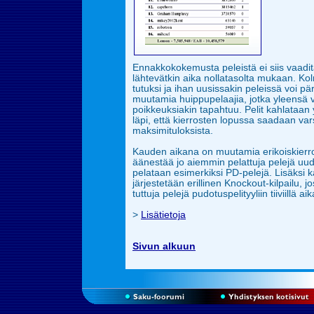
Ennakkokokemusta peleistä ei siis vaadit
lähtevätkin aika nollatasolta mukaan. Kol
tutuksi ja ihan uusissakin peleissä voi pä
muutamia huippupelaajia, jotka yleensä 
poikkeuksiakin tapahtuu. Pelit kahlataan
läpi, että kierrosten lopussa saadaan
var
maksimituloksista.
Kauden aikana on muutamia erikoiskierrok
äänestää jo aiemmin pelattuja pelejä uud
pelataan esimerkiksi PD-pelejä. Lisäksi 
järjestetään erillinen Knockout-kilpailu, 
tuttuja pelejä pudotuspelityyliin tiiviillä aik
>
Lisätietoja
Sivun alkuun