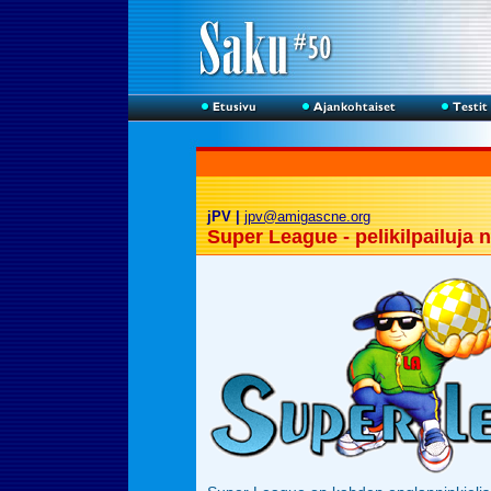
jPV |
jpv@amigascne.org
Super League - pelikilpailuja 