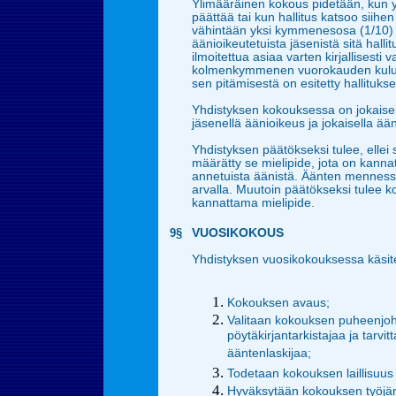
Ylimääräinen kokous pidetään, kun y
päättää tai kun hallitus katsoo siihen
vähintään yksi kymmenesosa (1/10)
äänioikeutetuista jäsenistä sitä hallitu
ilmoitettua asiaa varten kirjallisesti 
kolmenkymmenen vuorokauden kulues
sen pitämisestä on esitetty hallitukse
Yhdistyksen kokouksessa on jokaisell
jäsenellä äänioikeus ja jokaisella ään
Yhdistyksen päätökseksi tulee, ellei 
määrätty se mielipide, jota on kannat
annetuista äänistä. Äänten mennessä
arvalla. Muutoin päätökseksi tulee 
kannattama mielipide.
9§
VUOSIKOKOUS
Yhdistyksen vuosikokouksessa käsite
Kokouksen avaus;
Valitaan kokouksen puheenjohta
pöytäkirjantarkistajaa ja tarvit
ääntenlaskijaa;
Todetaan kokouksen laillisuus 
Hyväksytään kokouksen työjär