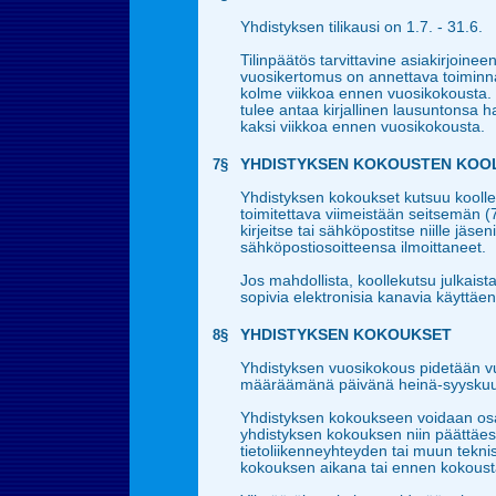
Yhdistyksen tilikausi on 1.7. - 31.6.
Tilinpäätös tarvittavine asiakirjoineen
vuosikertomus on annettava toiminnan
kolme viikkoa ennen vuosikokousta. 
tulee antaa kirjallinen lausuntonsa ha
kaksi viikkoa ennen vuosikokousta.
7§
YHDISTYKSEN KOKOUSTEN KOO
Yhdistyksen kokoukset kutsuu koolle
toimitettava viimeistään seitsemän 
kirjeitse tai sähköpostitse niille jäseni
sähköpostiosoitteensa ilmoittaneet.
Jos mahdollista, koollekutsu julkaist
sopivia elektronisia kanavia käyttäen
8§
YHDISTYKSEN KOKOUKSET
Yhdistyksen vuosikokous pidetään vuo
määräämänä päivänä heinä-syyskuu
Yhdistyksen kokoukseen voidaan osall
yhdistyksen kokouksen niin päättäe
tietoliikenneyhteyden tai muun tekni
kokouksen aikana tai ennen kokoust