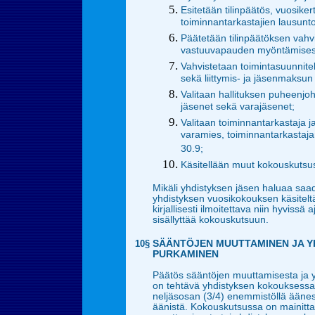
Esitetään tilinpäätös, vuosike
toiminnantarkastajien lausunto
Päätetään tilinpäätöksen vahv
vastuuvapauden myöntämises
Vahvistetaan toimintasuunnite
sekä liittymis- ja jäsenmaksun
Valitaan hallituksen puheenjoh
jäsenet sekä varajäsenet;
Valitaan toiminnantarkastaja ja
varamies, toiminnantarkastaja
30.9;
Käsitellään muut kokouskutsus
Mikäli yhdistyksen jäsen haluaa saa
yhdistyksen vuosikokouksen käsiteltä
kirjallisesti ilmoitettava niin hyvissä 
sisällyttää kokouskutsuun.
10§
SÄÄNTÖJEN MUUTTAMINEN JA Y
PURKAMINEN
Päätös sääntöjen muuttamisesta ja 
on tehtävä yhdistyksen kokouksess
neljäsosan (3/4) enemmistöllä ääne
äänistä. Kokouskutsussa on mainitt