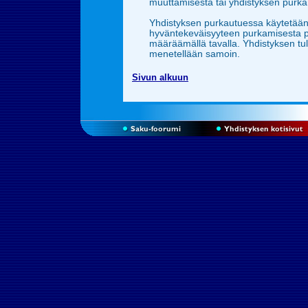
muuttamisesta tai yhdistyksen purka
Yhdistyksen purkautuessa käytetään
hyväntekeväisyyteen purkamisesta 
määräämällä tavalla. Yhdistyksen tul
menetellään samoin.
Sivun alkuun