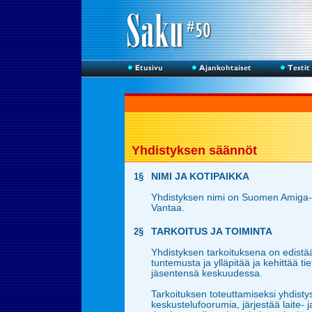
Yhdistyksen säännöt
1§
NIMI JA KOTIPAIKKA
Yhdistyksen nimi on Suomen Amiga-kä
Vantaa.
2§
TARKOITUS JA TOIMINTA
Yhdistyksen tarkoituksena on edistä
tuntemusta ja ylläpitää ja kehittää t
jäsentensä keskuudessa.
Tarkoituksen toteuttamiseksi yhdistys 
keskustelufoorumia, järjestää laite- ja