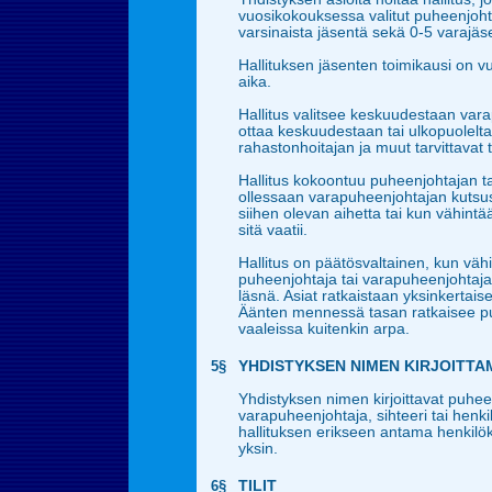
vuosikokouksessa valitut puheenjoht
varsinaista jäsentä sekä 0-5 varajäs
Hallituksen jäsenten toimikausi on v
aika.
Hallitus valitsee keskuudestaan var
ottaa keskuudestaan tai ulkopuolelta
rahastonhoitajan ja muut tarvittavat t
Hallitus kokoontuu puheenjohtajan 
ollessaan varapuheenjohtajan kutsus
siihen olevan aihetta tai kun vähintä
sitä vaatii.
Hallitus on päätösvaltainen, kun väh
puheenjohtaja tai varapuheenjohtaj
läsnä. Asiat ratkaistaan yksinkertai
Äänten mennessä tasan ratkaisee pu
vaaleissa kuitenkin arpa.
5§
YHDISTYKSEN NIMEN KIRJOITTA
Yhdistyksen nimen kirjoittavat puhee
varapuheenjohtaja, sihteeri tai henkil
hallituksen erikseen antama henkilö
yksin.
6§
TILIT