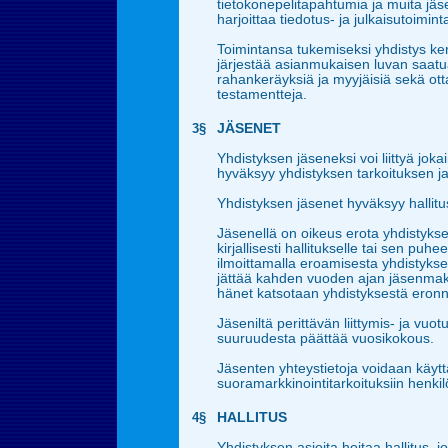
tietokonepelitapahtumia ja muita jä
harjoittaa tiedotus- ja julkaisutoimint
Toimintansa tukemiseksi yhdistys k
järjestää asianmukaisen luvan saatu
rahankeräyksiä ja myyjäisiä sekä otta
testamentteja.
3§
JÄSENET
Yhdistyksen jäseneksi voi liittyä joka
hyväksyy yhdistyksen tarkoituksen j
Yhdistyksen jäsenet hyväksyy hallitu
Jäsenellä on oikeus erota yhdistykses
kirjallisesti hallitukselle tai sen puhe
ilmoittamalla eroamisesta yhdistyks
jättää kahden vuoden ajan jäsenma
hänet katsotaan yhdistyksestä eronn
Jäseniltä perittävän liittymis- ja vu
suuruudesta päättää vuosikokous.
Jäsenten yhteystietoja voidaan käyt
suoramarkkinointitarkoituksiin henkil
4§
HALLITUS
Yhdistyksen asioita hoitaa hallitus, 