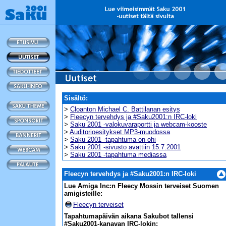
Sisältö:
>
Cloanton Michael C. Battilanan esitys
>
Fleecyn tervehdys ja #Saku2001:n IRC-loki
>
Saku 2001 -valokuvaraportti ja webcam-kooste
>
Auditorioesitykset MP3-muodossa
>
Saku 2001 -tapahtuma on ohi
>
Saku 2001 -sivusto avattiin 15.7.2001
>
Saku 2001 -tapahtuma mediassa
Fleecyn tervehdys ja #Saku2001:n IRC-loki
Lue Amiga Inc:n Fleecy Mossin terveiset Suomen
amigisteille:
Fleecyn terveiset
Tapahtumapäivän aikana Sakubot tallensi
#Saku2001-kanavan IRC-lokin: