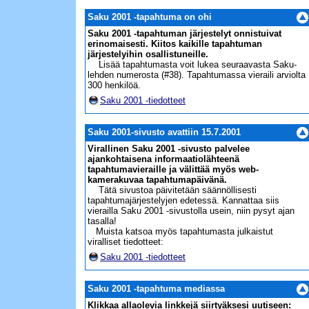
Saku 2001 -tapahtuma on ohi
Saku 2001 -tapahtuman järjestelyt onnistuivat
erinomaisesti. Kiitos kaikille tapahtuman
järjestelyihin osallistuneille.
Lisää tapahtumasta voit lukea seuraavasta Saku-
lehden numerosta (#38). Tapahtumassa vieraili arviolta
300 henkilöä.
Saku 2001 -tiedotteet
Saku 2001-sivusto avattiin 15.7.2001
Virallinen Saku 2001 -sivusto palvelee
ajankohtaisena informaatiolähteenä
tapahtumavieraille ja välittää myös web-
kamerakuvaa tapahtumapäivänä.
Tätä sivustoa päivitetään säännöllisesti
tapahtumajärjestelyjen edetessä. Kannattaa siis
vierailla Saku 2001 -sivustolla usein, niin pysyt ajan
tasalla!
Muista katsoa myös tapahtumasta julkaistut
viralliset tiedotteet:
Saku 2001 -tiedotteet
Saku 2001 -tapahtuma mediassa
Klikkaa allaolevia linkkejä siirtyäksesi uutiseen: