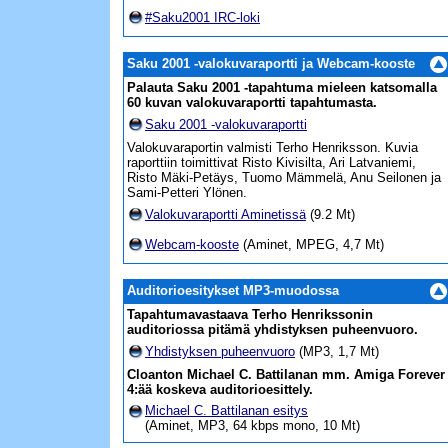
#Saku2001 IRC-loki
Saku 2001 -valokuvaraportti ja Webcam-kooste
Palauta Saku 2001 -tapahtuma mieleen katsomalla
60 kuvan valokuvaraportti tapahtumasta.
Saku 2001 -valokuvaraportti
Valokuvaraportin valmisti Terho Henriksson. Kuvia
raporttiin toimittivat Risto Kivisilta, Ari Latvaniemi,
Risto Mäki-Petäys, Tuomo Mämmelä, Anu Seilonen ja
Sami-Petteri Ylönen.
Valokuvaraportti Aminetissä
(9.2 Mt)
Webcam-kooste
(Aminet, MPEG, 4,7 Mt)
Auditorioesitykset MP3-muodossa
Tapahtumavastaava Terho Henrikssonin
auditoriossa pitämä yhdistyksen puheenvuoro.
Yhdistyksen puheenvuoro
(MP3, 1,7 Mt)
Cloanton Michael C. Battilanan mm. Amiga Forever
4:ää koskeva auditorioesittely.
Michael C. Battilanan esitys
(Aminet, MP3, 64 kbps mono, 10 Mt)