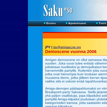
jPV |
jpv@amigascne.org
Demoscene vuonna 2006
Amigan demoscene on ollut samassa til
vuoden. Joka vuosi tulee entistä vähe
julistetaan kuolleeksi ja demojulkaisut kes
harvemmille partyille. Kuitenkin joka vuo
jotka ovat hienompia kuin koskaan aiemm
muutama
demo, jotka jälleen kerran tipau
vaikka sitä ei uskoisi enää tapahtuvanka
Amiga-demojen päätapahtumaksi on vii
Breakpoint-party Saksassa. Siellä järjeste
yhä paljon osallistujia, jopa kilpailuksi as
partyillä Amiga-kilpailut
joudutaan yhdistä
kategorioiden kanssa, jotta saataisiin e
samaan kilpailuun.