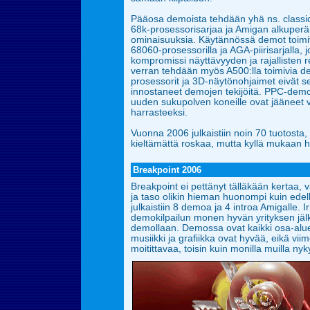
Pääosa demoista tehdään yhä ns. classic
68k-prosessorisarjaa ja Amigan alkuperäi
ominaisuuksia. Käytännössä demot toimi
68060-prosessorilla ja
AGA-piirisarjalla, 
kompromissi näyttävyyden ja rajallisten r
verran tehdään myös A500:lla toimivia
prosessorit ja 3D-näytönohjaimet eivät
s
innostaneet demojen tekijöitä. PPC-demot c
uuden sukupolven
koneille ovat jäänee
harrasteeksi.
Vuonna 2006 julkaistiin noin 70 tuotosta, 
kieltämättä roskaa, mutta kyllä mukaan 
Breakpoint 2006
Breakpoint ei pettänyt tälläkään kertaa, v
ja taso olikin hieman huonompi kuin edell
julkaistiin 8 demoa ja 4 introa Amigalle. Ir
demokilpailun monen hyvän yrityksen jälke
demollaan. Demossa ovat kaikki osa-alu
musiikki ja grafiikka ovat hyvää, eikä vii
moitittavaa, toisin kuin monilla muilla ny