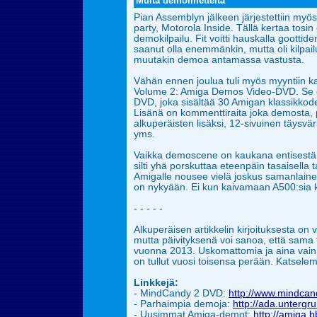
Muita demomietteitä
Pian Assemblyn jälkeen järjestettiin my
party, Motorola Inside. Tällä kertaa tosin 
demokilpailu. Fit voitti hauskalla goottidem
saanut olla enemmänkin,
mutta oli kilpa
muutakin demoa antamassa vastusta.
Vähän ennen joulua tuli myös myyntiin 
Volume 2: Amiga Demos Video-DVD. Se o
DVD, joka sisältää 30 Amigan klassikk
Lisänä on kommenttiraita joka demosta,
alkuperäisten lisäksi, 12-sivuinen täysvä
yms.
Vaikka demoscene on kaukana entisestä lo
silti yhä porskuttaa eteenpäin tasaisella t
Amigalle nousee vielä joskus samanlaine
on nykyään. Ei kun kaivamaan
A500:sia k
- - - - -
Alkuperäisen artikkelin kirjoituksesta on 
mutta päivityksenä voi sanoa, että sama 
vuonna 2013. Uskomattomia ja aina vain
on tullut vuosi toisensa perään.
Katselem
Linkkejä:
-
MindCandy 2 DVD:
http://www.mindca
- Parhaimpia demoja:
http://ada.untergru
- Uusimmat Amiga-demot:
http://amiga.bb