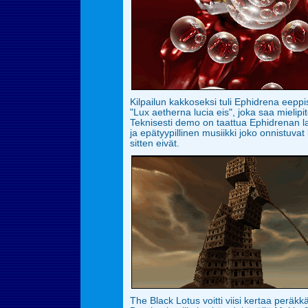
Kilpailun kakkoseksi tuli Ephidrena eepp
"Lux aetherna lucia eis", joka saa mielipi
Teknisesti demo on taattua Ephidrenan l
ja epätyypillinen musiikki joko
onnistuvat
sitten eivät.
The Black Lotus voitti viisi kertaa per