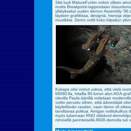
Sitä luuli MatureFurkin voiton olleen ain
mutta
Breakpoint-tappiostaan sisuuntunut
yllätykseksi uuden demon Assembly '06:s
täyteen grafiikkaa, designiä, hienoja obj
musiikkia. Demo voitti koko kilpailun yliv
Kukapa olisi voinut uskoa, että vielä v
68060:lla,
hitailla 90-luvun alun AGA-graf
olevilla Paula-äänillä voitetaan modernill
voitto perustu siihen, että äänestäjät ol
käytettävän
raudan, vaan demo oli oikeast
tarvittavaa potkua. Amigan voittokulkua 
myös tukemaan RNO oldskool-demokilpai
nimisellä perinteisellä A500-demolla tuli v