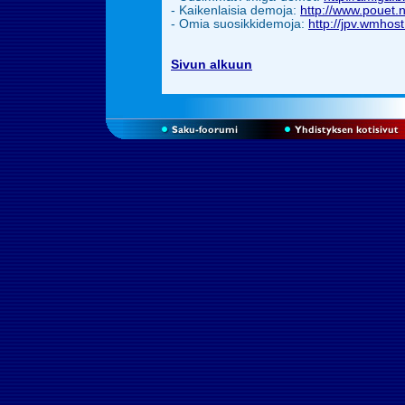
- Kaikenlaisia demoja:
http://www.pouet.n
-
Omia suosikkidemoja:
http://jpv.wmho
Sivun alkuun