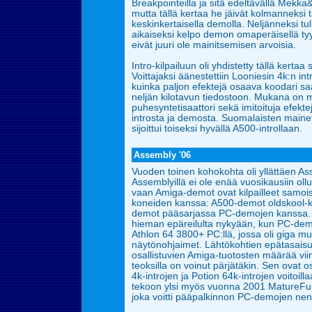
Breakpointeilla ja sitä edeltävällä Mekk
mutta tällä kertaa he jäivät kolmanneksi
keskinkertaisella demolla. Neljänneksi tul
aikaiseksi
kelpo demon omaperäisellä tyyl
eivät juuri ole mainitsemisen arvoisia.
Intro-kilpailuun oli yhdistetty tällä kertaa
Voittajaksi äänestettiin Looniesin 4k:n int
kuinka paljon efektejä osaava koodari s
neljän kilotavun
tiedostoon. Mukana on m
puhesyntetisaattori sekä imitoituja efek
introsta
ja demosta. Suomalaisten mainett
sijoittui toiseksi hyvällä A500-introllaan.
Assembly '06
Vuoden toinen kohokohta oli yllättäen As
Assemblyillä ei ole enää vuosikausiin oll
vaan Amiga-demot ovat kilpailleet samoi
koneiden kanssa:
A500-demot oldskool-ki
demot pääsarjassa PC-demojen kanssa. 
hieman epäreilulta nykyään, kun PC-demo
Athlon 64 3800+ PC:llä, jossa oli giga mu
näytönohjaimet. Lähtökohtien epätasaisu
osallistuvien Amiga-tuotosten
määrää vii
teoksilla on voinut pärjätäkin. Sen ovat 
4k-introjen ja Potion 64k-introjen voitoi
tekoon ylsi myös vuonna 2001 MatureFu
joka voitti pääpalkinnon PC-demojen ne