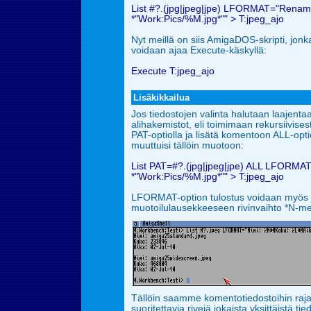
List #?.(jpg|jpeg|jpe) LFORMAT="Rena
*"Work:Pics/%M.jpg*"" > T:jpeg_ajo
Nyt meillä on siis AmigaDOS-skripti, jonk
voidaan ajaa Execute-käskyllä:
Execute T:jpeg_ajo
Lisäkikkailua
Jos tiedostojen valinta halutaan laajen
alihakemistot, eli toimimaan rekursiivisest
PAT-optiolla ja lisätä komentoon ALL-opti
muuttuisi tällöin muotoon:
List PAT=#?.(jpg|jpeg|jpe) ALL LFOR
*"Work:Pics/%M.jpg*"" > T:jpeg_ajo
LFORMAT-option tulostus voidaan myös jak
muotoilulausekkeeseen rivinvaihto *N-mer
Tällöin saamme
komentotiedostoihin raja
suoritettavia rivejä jokaista yksittäistä 