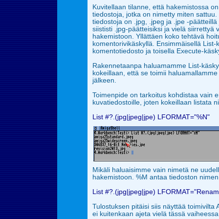
Kuvitellaan tilanne, että hakemistossa o
tiedostoja, jotka on nimetty miten sattuu
tiedostoja on .jpg, .jpeg ja .jpe -päätteillä
siististi .jpg-päätteisiksi ja vielä siirrettyä
hakemistoon. Yllättäen koko tehtävä hoit
komentorivikäskyllä. Ensimmäisellä List-
komentotiedosto ja toisella Execute-käs
Rakennetaanpa haluamamme List-käskyriv
kokeillaan, että se toimii haluamallamme 
jälkeen.
Toimenpide on tarkoitus kohdistaa vain eri
kuvatiedostoille, joten kokeillaan listata n
List #?.(jpg|jpeg|jpe) LFORMAT="%N"
Mikäli haluaisimme vain nimetä ne uude
hakemistoon. %M antaa tiedoston nimen 
List #?.(jpg|jpeg|jpe) LFORMAT="Rena
Tulostuksen pitäisi siis näyttää toimivilt
ei kuitenkaan ajeta vielä tässä vaiheessa