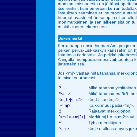
monimutkaisuudesta on jättänyt opettelun
itsellenikin, kunnes erään kerran todellak
listauksen saaminen eri muotoon auttaisi 
huomattavasti. Eihän se optio sitten ollu
monimutkainen, ja sen jälkeen sitä on tul
minkälaiseen tekemiseen.
Jokerimerkit
Kerrataanpa ensin hieman Amigan jokerim
pelkän perus-List-käskyn kanssakin on h
listattavia tiedostoja. Jo pelkkä jokerime
Amigalla monipuolisempia vaihtoehtoja 
järjestelmissä.
Jos <mj> vastaa mitä tahansa merkkijonoa
toimivat seuraavasti:
?
Mikä tahansa yksittäinen
#<mj>
Mikä tahansa määrä merk
<mj1>|<mj2>
<mj1> tai <mj2>.
~<mj>
Kaikki muut paitsi <mj>.
()
Rajaavat merkkijonon.
[<mj1>-<mj2>]
Merkit mj1:n ja mj2:n välil
%
Tyhjä merkkijono.
`<mj>
<mj>:n ollessa myös joke