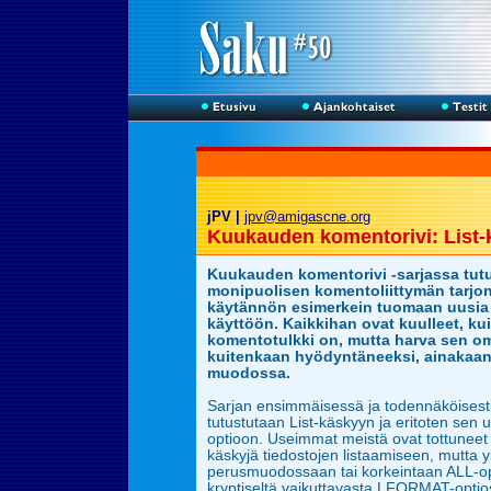
jPV |
jpv@amigascne.org
Kuukauden komentorivi: List-
Kuukauden komentorivi -sarjassa tut
monipuolisen komentoliittymän tarjon
käytännön esimerkein tuomaan uusia
käyttöön. Kaikkihan ovat kuulleet, k
komentotulkki on, mutta harva sen om
kuitenkaan hyödyntäneeksi, ainakaan
muodossa.
Sarjan ensimmäisessä ja todennäköisest
tutustutaan List-käskyyn ja eritoten s
optioon. Useimmat meistä ovat tottuneet 
käskyjä tiedostojen listaamiseen, mutta 
perusmuodossaan tai korkeintaan ALL-opt
kryptiseltä vaikuttavasta LFORMAT-optio