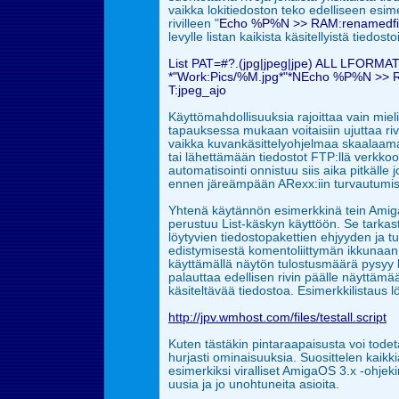
vaikka lokitiedoston
teko edelliseen esim
rivilleen "
Echo %P%N >> RAM:renamedfil
levylle listan kaikista käsitellyistä tiedosto
List PAT=#?.(jpg|jpeg|jpe) ALL LFOR
*"Work:Pics/%M.jpg*"*NEcho %P%N >> RA
T:jpeg_ajo
Käyttömahdollisuuksia rajoittaa vain miel
tapauksessa mukaan voitaisiin ujuttaa rive
vaikka kuvankäsittelyohjelmaa skaalaamaa
tai lähettämään tiedostot FTP:llä verkko
automatisointi onnistuu siis aika pitkälle
ennen järeämpään ARexx:iin turvautumis
Yhtenä käytännön esimerkkinä tein Amig
perustuu List-käskyn käyttöön. Se tarkast
löytyvien
tiedostopakettien ehjyyden ja tu
edistymisestä komentoliittymän ikkunaa
käyttämällä näytön tulostusmäärä pysyy
palauttaa edellisen rivin päälle näyttämää
käsiteltävää tiedostoa. Esimerkkilistaus
l
http://jpv.wmhost.com/files/testall.script
Kuten tästäkin pintaraapaisusta voi tod
hurjasti ominaisuuksia. Suosittelen kaikk
esimerkiksi viralliset AmigaOS 3.x -ohjekir
uusia ja jo unohtuneita asioita.