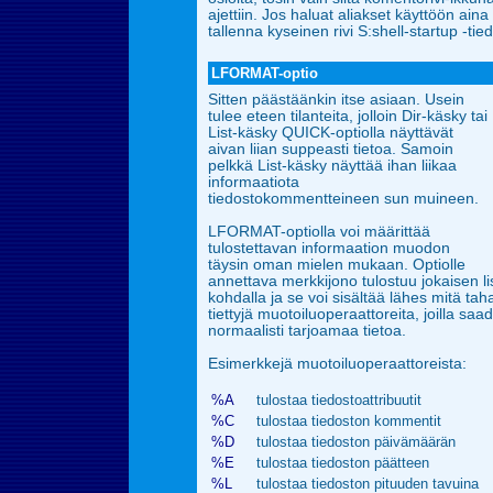
ajettiin. Jos haluat aliakset käyttöön aina
tallenna kyseinen rivi
S:shell-startup -tie
LFORMAT-optio
Sitten päästäänkin itse asiaan. Usein
tulee eteen tilanteita, jolloin Dir-käsky tai
List-käsky QUICK-optiolla
näyttävät
aivan liian suppeasti tietoa. Samoin
pelkkä List-käsky näyttää ihan liikaa
informaatiota
tiedostokommentteineen sun muineen.
LFORMAT-optiolla voi määrittää
tulostettavan informaation muodon
täysin oman mielen mukaan. Optiolle
annettava
merkkijono tulostuu jokaisen li
kohdalla ja se voi sisältää lähes mitä t
tiettyjä muotoiluoperaattoreita, joilla s
normaalisti tarjoamaa tietoa.
Esimerkkejä muotoiluoperaattoreista:
%A
tulostaa tiedostoattribuutit
%C
tulostaa tiedoston kommentit
%D
tulostaa tiedoston päivämäärän
%E
tulostaa tiedoston päätteen
%L
tulostaa tiedoston pituuden tavuina