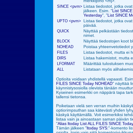
merkkijono <mj>.
SINCE <pvm>
Listaa tiedostot, jotka ov
jälkeen. Esim. "
List SINCE
Yesterday
", "
List SINCE 
UPTO <pvm>
Listaa tiedostot, jotka ovat
päivää.
QUICK
Näyttää pelkästään tiedos
nimet.
BLOCK
Näyttää tiedostojen koot b
NOHEAD
Poistaa yhteenvetotiedot y
FILES
Listaa tiedostot, mutta ei 
DIRS
Listaa hakemistot, mutta ei
LFORMAT
Määrittää tulostuksen muo
ALL
Listataan myös alihakemist
Optioita voidaan yhdistellä vapaasti. Esim
FILES SINCE Today NOHEAD
" näyttää l
käynnistysosiolla olevista tänään muuttun
Kyseinen esimerkki on näppärä tapa tark
tallensi tietonsa.
Poiketaan vielä sen verran muihin käskyih
optiorimpsuthan saa kätevästi yhden lyhy
käskyä käyttämällä. Voit esimerkiksi tehd
listaa vain ja ainoastaan
saman päivän tied
"
Alias ltoday List ALL FILES SINCE T
Tämän jälkeen "
ltoday SYS:
"-komento lis
osiolta, tosin vain siitä komentorivi-ikkun