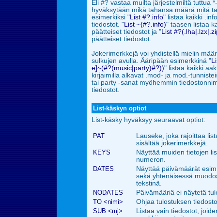
Eli #? vastaa muilta järjestelmiltä tuttua 
hyväksytään mikä tahansa määrä
mitä t
esimerkiksi "
List #?.info
" listaa kaikki .i
tiedostot. "
List ~(#?.info)
" taasen listaa ka
päätteiset tiedostot ja "
List #?(.lha|.lzx|.z
päätteiset tiedostot.
Jokerimerkkejä voi yhdistellä mielin määri
sulkujen avulla. Ääripään esimerkkinä "
L
e]~(#?(music|party)#?))
" listaa kaikki aak
kirjaimilla alkavat .mod- ja mod.-tunnistei
tai party -sanat
myöhemmin tiedostonnime
tiedostot.
List-käskyn optiot
List-käsky hyväksyy seuraavat optiot:
PAT
Lauseke, joka rajoittaa list
sisältää jokerimerkkejä.
KEYS
Näyttää muiden tietojen li
numeron.
DATES
Näyttää päivämäärät esim
sekä yhtenäisessä muodos
tekstinä.
NODATES
Päivämääriä ei näytetä tu
TO <nimi>
Ohjaa tulostuksen tiedosto
SUB <mj>
Listaa vain tiedostot, joid