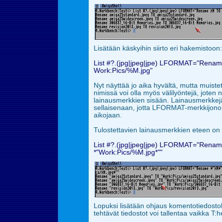
Lisätään käskyihin siirto eri hakemistoon:
List #?.(jpg|jpeg|jpe) LFORMAT="Ren
Work:Pics/%M.jpg"
Nyt näyttää jo aika hyvältä, mutta muiste
nimissä voi olla myös välilyöntejä, joten
lainausmerkkien sisään. Lainausmerkkejä 
sellaisenaan, jotta LFORMAT-merkkijono 
aikojaan.
Tulostettavien lainausmerkkien eteen on l
List #?.(jpg|jpeg|jpe) LFORMAT="Rena
*"Work:Pics/%M.jpg*""
Lopuksi lisätään ohjaus komentotiedostok
tehtävät tiedostot voi tallentaa vaikka T:h