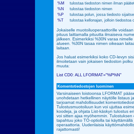
%M
tulostaa tiedoston nimen ilman pääte
%N
tulostaa tiedoston nimen
%P
tulostaa polun, jossa tiedosto sijaits
%T
tulostaa kellonajan, jolloin tiedostoa 
Jokaiselle muotoiluoperaattorille voidaa
pituus laittamalla pituutta ilmaiseva num
jälkeen. Esimerkiksi %30N varaa nimelle 
alueen. %30N tasaa nimen oikeaan lait
laitaan.
Jos haluat esimerkiksi koko CD-levyn sisäll
ilmoitetaan vain jokaisen tiedoston polku 
muuta:
List CD0: ALL LFORMAT="%P%N"
Komentotiedostojen luominen
Varsinaiseen loistoonsa LFORMAT pääse
unohdetaan hetkellinen näytölle listaus
tarjoamat
mahdollisuudet komentotiedosto
Tulostusmuotoiluun kun voi ujuttaa esime
koodeja,
ja ohjata List-käskyn tulostus er
voi sitten ajaa myöhemmin. Tulostuksen
tapahtuu joko TO-optiolla tai käyttämällä 
operaattoria. Uudenlaisia käyttömahdoll
rajattomasti!