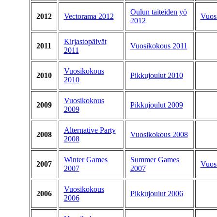
Oulun taiteiden yö
2012
Vectorama 2012
Vuos
2012
Kirjastopäivät
2011
Vuosikokous 2011
2011
Vuosikokous
2010
Pikkujoulut 2010
2010
Vuosikokous
2009
Pikkujoulut 2009
2009
Alternative Party
2008
Vuosikokous 2008
2008
Winter Games
Summer Games
2007
Vuos
2007
2007
Vuosikokous
2006
Pikkujoulut 2006
2006